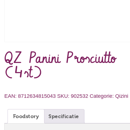
QZ Panini Prosciutto
(4st)
EAN:
8712634815043
SKU:
902532
Categorie:
Qizini
Foodstory
Specificatie